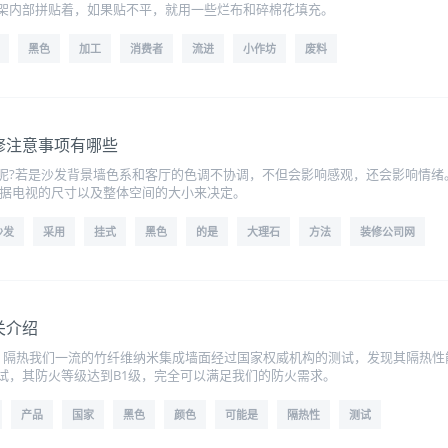
架内部拼贴着，如果贴不平，就用一些烂布和碎棉花填充。
黑色
加工
消费者
流进
小作坊
废料
修注意事项有哪些
呢?若是沙发背景墙色系和客厅的色调不协调，不但会影响感观，还会影响情绪
根据电视的尺寸以及整体空间的大小来决定。
沙发
采用
挂式
黑色
的是
大理石
方法
装修公司网
关介绍
、隔热我们一流的竹纤维纳米集成墙面经过国家权威机构的测试，发现其隔热性
试，其防火等级达到B1级，完全可以满足我们的防火需求。
产品
国家
黑色
颜色
可能是
隔热性
测试