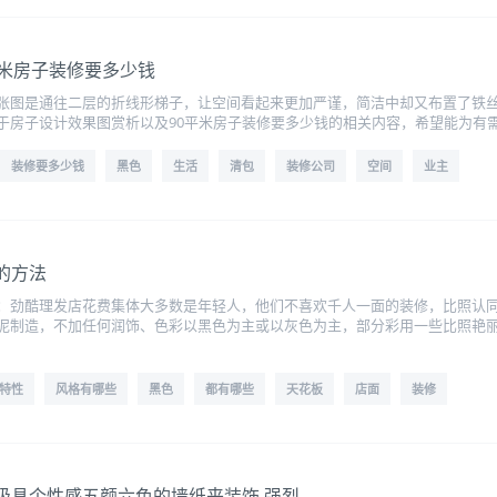
平米房子装修要多少钱
张图是通往二层的折线形梯子，让空间看起来更加严谨，简洁中却又布置了铁
于房子设计效果图赏析以及90平米房子装修要多少钱的相关内容，希望能为有
装修要多少钱
黑色
生活
清包
装修公司
空间
业主
的方法
：劲酷理发店花费集体大多数是年轻人，他们不喜欢千人一面的装修，比照认
泥制造，不加任何润饰、色彩以黑色为主或以灰色为主，部分彩用一些比照艳
特性
风格有哪些
黑色
都有哪些
天花板
店面
装修
极具个性感五颜六色的墙纸来装饰,强烈