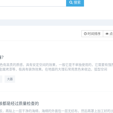
搜索
时间排序
点
器？
黑色有高贵的质感，具有安定空间的效果，一般它是不单独使用的，它需要有强
金属烤漆等，极具有装饰效果。在地面的大理石常用黑色来收边，弧型空间
大器
该都是经过质量检查的
胶，再贴上一层干净的海绵，海绵的外面包一层无纺布，然后再罩上加工好的