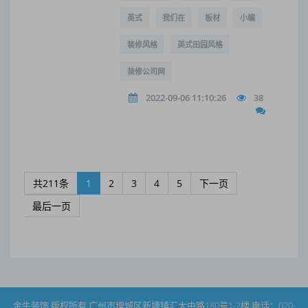
英式
我们在
板材
小编
装修风格
英式田园风格
装修公司网
2022-09-06 11:10:26
38
共211条
1
2
3
4
5
下一页
最后一页
金牛装饰 版权所有 广州市增城区新塘镇汇太中路180号1-2楼 电话：020-