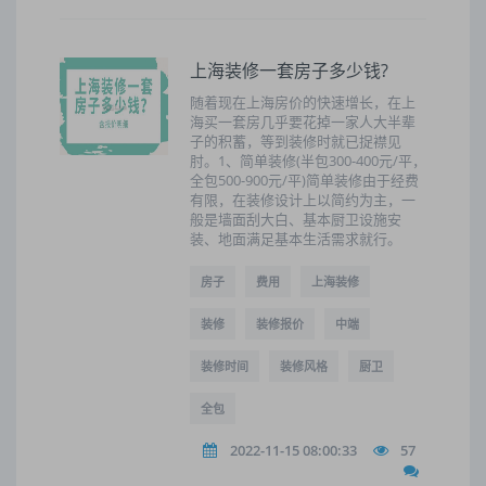
上海装修一套房子多少钱?
随着现在上海房价的快速增长，在上
海买一套房几乎要花掉一家人大半辈
子的积蓄，等到装修时就已捉襟见
肘。1、简单装修(半包300-400元/平，
全包500-900元/平)简单装修由于经费
有限，在装修设计上以简约为主，一
般是墙面刮大白、基本厨卫设施安
装、地面满足基本生活需求就行。
房子
费用
上海装修
装修
装修报价
中端
装修时间
装修风格
厨卫
全包
2022-11-15 08:00:33
57