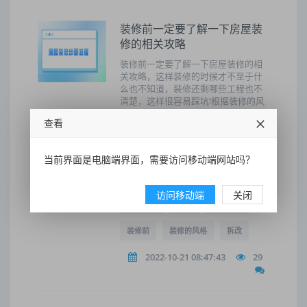
装修前一定要了解一下房屋装
修的相关攻略
装修前一定要了解一下房屋装修的相
关攻略，这样装修的时候才不至于什
么也不知道，装修还剩哪些工程也不
清楚，这样很容易踩坑!根据装修的风
格和色调购买的家具以及装饰品，这
查看
时候就可以依次入场了，入场结束后
不要急着入住，还是要多通风之后，
再入住为好。
当前界面是电脑端界面，需要访问移动端网站吗？
装修
防水
选择
一定要
访问移动端
关闭
装修步骤
房屋
房屋装修
装修前
装修的风格
拆改
2022-10-21 08:47:43
29