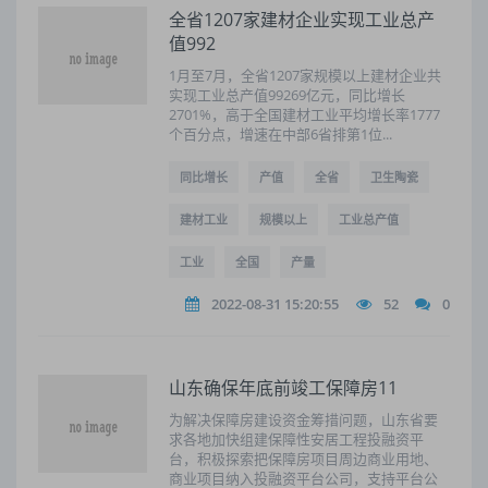
全省1207家建材企业实现工业总产
值992
1月至7月，全省1207家规模以上建材企业共
实现工业总产值99269亿元，同比增长
2701%，高于全国建材工业平均增长率1777
个百分点，增速在中部6省排第1位...
同比增长
产值
全省
卫生陶瓷
建材工业
规模以上
工业总产值
工业
全国
产量
2022-08-31 15:20:55
52
0
山东确保年底前竣工保障房11
为解决保障房建设资金筹措问题，山东省要
求各地加快组建保障性安居工程投融资平
台，积极探索把保障房项目周边商业用地、
商业项目纳入投融资平台公司，支持平台公