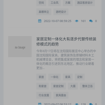
空间
工业风
方案
酒店客房设计
高楼林立
酒吧设计
2022-10-07 08:59:25
161
0
家居定制一体化大有逐步代替传统装
修模式的趋势
今年8月17日将在沈阳国际展览中心举办的中
国沈阳国际家具、建筑装饰及原辅材料木工
机械博览会，将把集成家居的理念和家居一
体化的概念引进到东北地区，推动行业朝着
更加...
家居
一体化
家具
定制
和家居
家居定制
大展
整体卫浴
行业发展
家具展会
2022-09-07 08:53:12
128
0