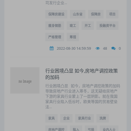
司发行企业...
保障房建设
山东省
保障房
项目
瘦身钢筋
竣工
开工
投融资平台
严格管理
筹措
2022-08-30 14:59:59
48
0
行业困境凸显 如今,房地产调控政策
的加码
行业困境凸显 如今，房地产调控政策的加码
导致房地产行业进入寒冬，这无疑给房地产
下游的家具行业蒙上了一层阴影。就在我国
家具行业陷入低谷时，欧美等国的贸易壁垒
法...
家具
企业
家具行业
洗牌
房地产调控
陷入
亏损
业内人士