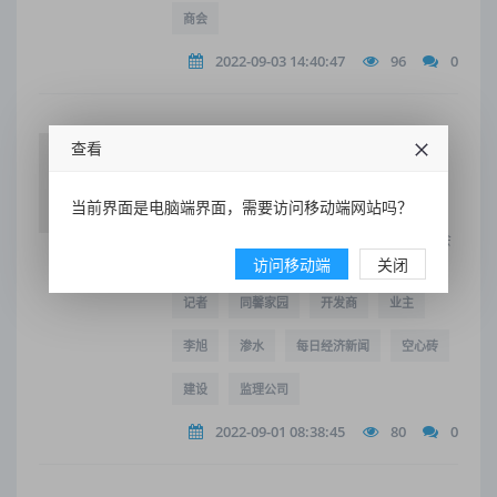
商会
2022-09-03 14:40:47
96
0
施工方曾承建多个国家级工程
查看
此前，对于该项目出现的墙面渗水问题，丰
台区住建委的工作人员将其定性为质量问
当前界面是电脑端界面，需要访问移动端网站吗？
题，要求开发商认真处理。然而，对于空心
砖的使用，开发商给出的答复则是“在四方会
谈后启用...
访问移动端
关闭
记者
同馨家园
开发商
业主
李旭
渗水
每日经济新闻
空心砖
建设
监理公司
2022-09-01 08:38:45
80
0