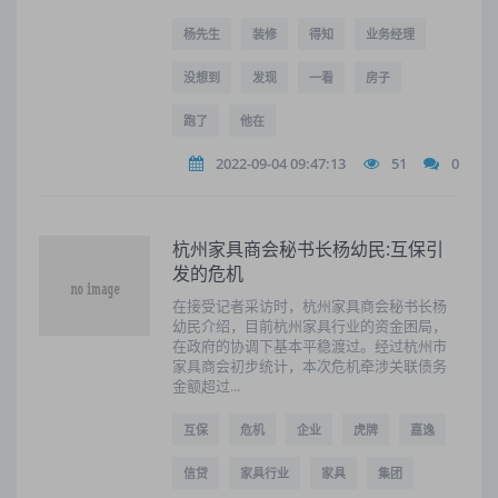
杨先生
装修
得知
业务经理
没想到
发现
一看
房子
跑了
他在
2022-09-04 09:47:13
51
0
杭州家具商会秘书长杨幼民:互保引
发的危机
在接受记者采访时，杭州家具商会秘书长杨
幼民介绍，目前杭州家具行业的资金困局，
在政府的协调下基本平稳渡过。经过杭州市
家具商会初步统计，本次危机牵涉关联债务
金额超过...
互保
危机
企业
虎牌
嘉逸
信贷
家具行业
家具
集团