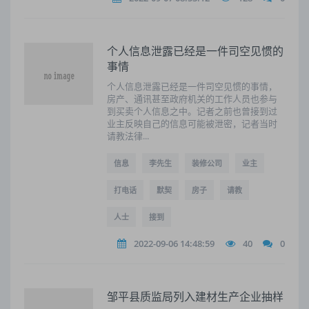
个人信息泄露已经是一件司空见惯的
事情
个人信息泄露已经是一件司空见惯的事情，
房产、通讯甚至政府机关的工作人员也参与
到买卖个人信息之中。记者之前也曾接到过
业主反映自己的信息可能被泄密，记者当时
请教法律...
信息
李先生
装修公司
业主
打电话
默契
房子
请教
人士
接到
2022-09-06 14:48:59
40
0
邹平县质监局列入建材生产企业抽样