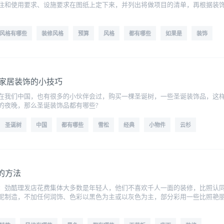
住和使用要求、设施要求在图纸上定下来，并列出将做项目的清单，再根据装
风格有哪些
装修风格
预算
风格
都有哪些
如果是
装饰
诞家居装饰的小技巧
在我们中国，也有很多的小伙伴会过，购买一棵圣诞树，一些圣诞装饰品，这
的夜晚，那么圣诞装饰品都有哪些?
圣诞树
中国
都有哪些
雪松
经典
小物件
云杉
的方法
：劲酷理发店花费集体大多数是年轻人，他们不喜欢千人一面的装修，比照认
泥制造，不加任何润饰、色彩以黑色为主或以灰色为主，部分彩用一些比照艳