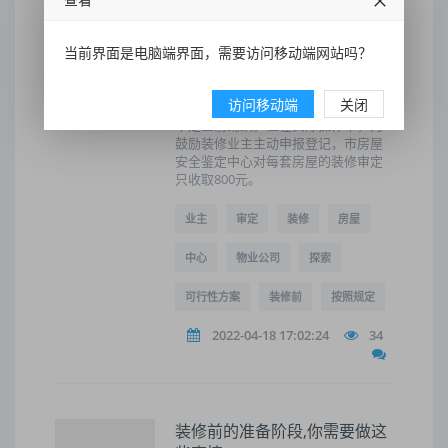
的条例明确规定
相关负责人表示，今年3月份召开了一
当前界面是电脑端界面，需要访问移动端网站吗？
次《无锡市房管安全管理条例》实施
推进会，加大了对个人随意拆墙的处
罚力度，一改以前物业公司不闻不问
访问移动端
关闭
也无从对之处罚的格局,业主办理装修
审定空前踊跃。但在实际操作中，为
鼓励装修业主主动申报登记，市房屋
安全鉴定中心对每套房屋的装修审定
只收取800元。
业主
审定
装修
房屋
中心
物业公司
探索
可行性方案
装修前
按照规定
2022-04-18 17:02:24
34
装修前的准备阶段,你需要做这