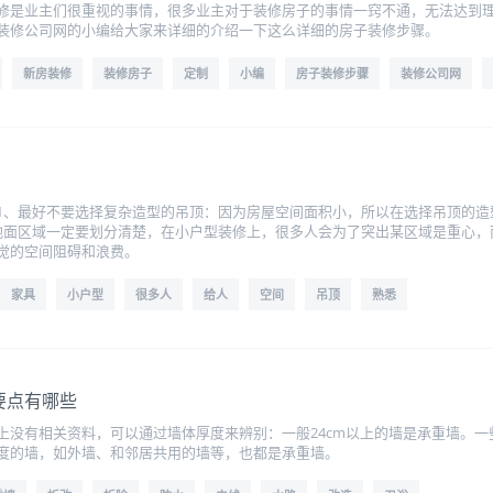
修是业主们很重视的事情，很多业主对于装修房子的事情一窍不通，无法达到
装修公司网的小编给大家来详细的介绍一下这么详细的房子装修步骤。
新房装修
装修房子
定制
小编
房子装修步骤
装修公司网
1、最好不要选择复杂造型的吊顶：因为房屋空间面积小，所以在选择吊顶的造
地面区域一定要划分清楚，在小户型装修上，很多人会为了突出某区域是重心，
觉的空间阻碍和浪费。
家具
小户型
很多人
给人
空间
吊顶
熟悉
要点有哪些
上没有相关资料，可以通过墙体厚度来辨别：一般24cm以上的墙是承重墙。
度的墙，如外墙、和邻居共用的墙等，也都是承重墙。