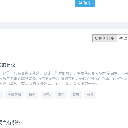
搜索
时间排序
点
彩的建议
足轻重，只有具备了色彩，设计工作才能展开。将橙色应用到家居空间中，不
及与生俱来的摩登诱惑。●黄色轻松明快的黄色，是接近阳光的色泽，它常常游
展现出年轻、有活力的视觉效果，个性十足，令人眼前一亮。
色彩搭配
粉色
橙色
紫色
家居
代表
要点有哪些