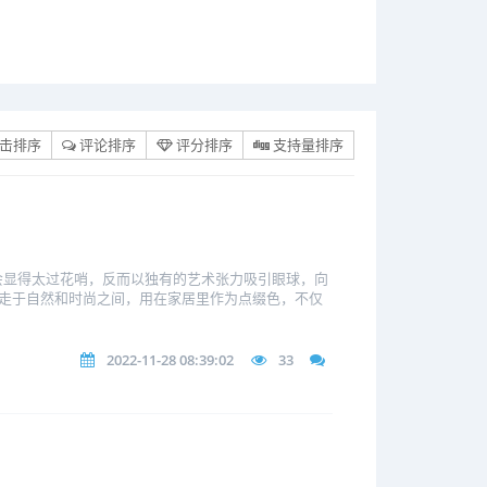
击排序
评论排序
评分排序
支持量排序
会显得太过花哨，反而以独有的艺术张力吸引眼球，向
走于自然和时尚之间，用在家居里作为点缀色，不仅
2022-11-28 08:39:02
33