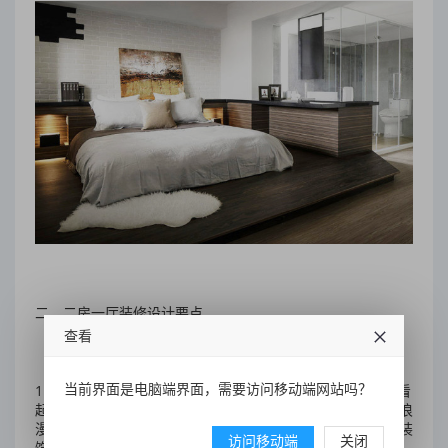
二、二房一厅装修设计要点
查看
当前界面是电脑端界面，需要访问移动端网站吗？
1.主卧室的墙壁颜色是粉色和深绿色，粉色和深绿色这两种看
起来不匹配的颜色在主卧室显得和谐，为卧室设定了温暖和浪
漫的基调。彩色的窗帘就像一道美丽的彩虹，发挥了很好的装
访问移动端
关闭
饰作用。卧室的颜色更大胆和独特，效果也很好。