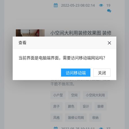
2022-05-23 08:02:14
19
小空间大利用装修效果图 装修
方法有哪些
查看
再来看看床头柜，这款床头柜相比传
统的设计更大气，特别是它具有超强
当前界面是电脑端界面，需要访问移动端网站吗？
的收纳功能，这在小户型卧室里是一
款非常稀有的时尚家具。小户型的居
室特别是商住的房高大多较矮，建议
访问移动端
关闭
天花吊顶应点到为止，较薄的，造型
较小的吊顶装饰应该成其首选，或者
干脆不做吊顶。
小户型
空间
小空间大利用
房子
颜色
设计
装修
风格
装修公司网
收纳
2022-05-25 10:11:11
37