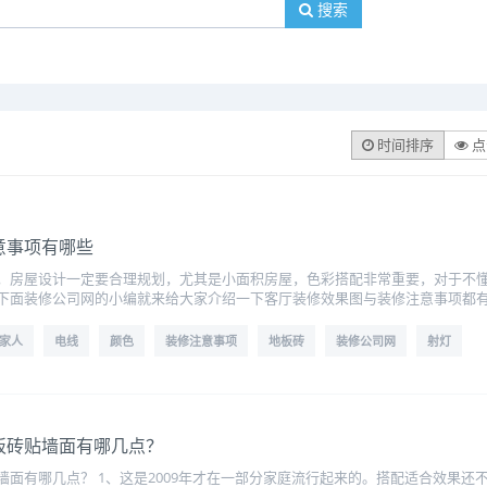
搜索
时间排序
点
意事项有哪些
，房屋设计一定要合理规划，尤其是小面积房屋，色彩搭配非常重要，对于不
下面装修公司网的小编就来给大家介绍一下客厅装修效果图与装修注意事项都
家人
电线
颜色
装修注意事项
地板砖
装修公司网
射灯
板砖贴墙面有哪几点？
墙面有哪几点？ 1、这是2009年才在一部分家庭流行起来的。搭配适合效果