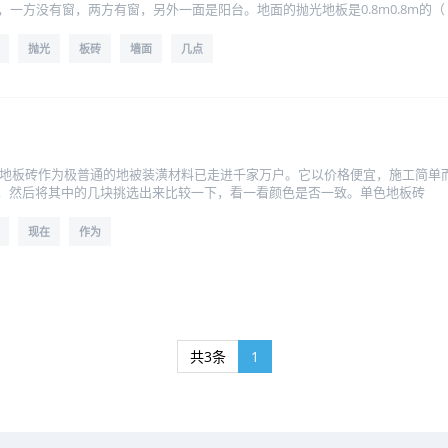
，一方没有窗，两方有窗，另外一面是阳台。地面的抛光地板是0.8m0.8m的（
抛光
板砖
墙面
几点
，地板砖作为极普通的地被装潢材料已走进千家万户。它以价格便宜，施工简单而倍
，然后将其中的几块挑选出来比较一下，看一看颜色是否一致。单色地板砖
现在
作为
共3条
1