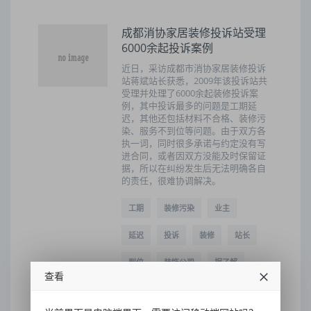
成都消协家居装修投诉站受理
6000余起投诉案例
近日，采访成都市消协家居装修投诉
站蒋斌站长获悉，2009年该投诉站共
受理并处理了6000余起装修投诉案
例，其中投诉最多的问题是工期延
迟，其他还包括材料不合格、装修污
染、服务不到位等问题。由于双方各
执一词，同时很多承诺与约定没有写
进合同，或者因双方没能及时保留证
据，所以在纠纷发生后无法明确各自
的责任，很难协调解决。
工期
装修污染
业主
延迟
投诉
装修
站长
到位
装饰公司
据了解
查看
2022-05-01 18:07:12
35