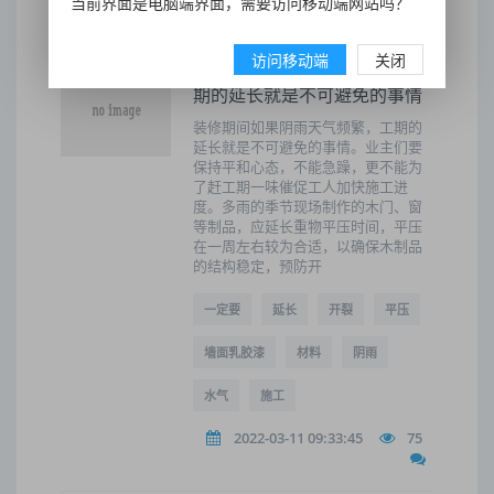
当前界面是电脑端界面，需要访问移动端网站吗？
访问移动端
关闭
装修期间如果阴雨天气频繁,工
期的延长就是不可避免的事情
装修期间如果阴雨天气频繁，工期的
延长就是不可避免的事情。业主们要
保持平和心态，不能急躁，更不能为
了赶工期一味催促工人加快施工进
度。多雨的季节现场制作的木门、窗
等制品，应延长重物平压时间，平压
在一周左右较为合适，以确保木制品
的结构稳定，预防开
一定要
延长
开裂
平压
墙面乳胶漆
材料
阴雨
水气
施工
2022-03-11 09:33:45
75