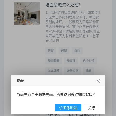
墙面裂缝怎么处理?
2、墙体结构层裂缝的了解，如果墙体
是因为自身结构层开裂的话，季度额
及时的处理。一般表现为正常和非正
常两种开裂情况，其中正常开裂是因
为水泥砂浆干透后缩短而导致的;非正
常开裂是因为材料质量和施工工艺不
好导致的。
开裂
裂缝
裂纹
墙面裂缝
墙面漆
这个时候
怎么处理
装修资讯
修补
查看
涂刷
2022-05-11 20:38:48
11
当前界面是电脑端界面，需要访问移动端网站吗？
访问移动端
关闭
消费者投诉:新橱柜开裂商家只