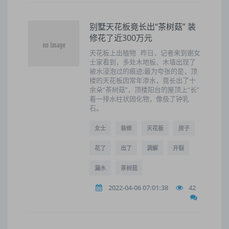
别墅天花板竟长出“茶树菇” 装
修花了近300万元
天花板上出植物 昨日，记者来到谢女
士家看到，多处木地板、木墙出现了
被水浸泡过的痕迹;最为夸张的是，顶
楼的天花板因常年渗水，竟长出了十
余朵“茶树菇”，顶楼阳台的屋顶上“长”
着一排水柱状固化物，像极了钟乳
石。
女士
装修
天花板
房子
花了
出了
调解
开裂
漏水
茶树菇
2022-04-06 07:01:38
42