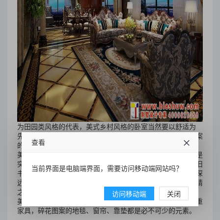
为田园类风格的代表，美式乡村风格的卧室当然要以舒适为
先。不必设置过多的灯饰，光线也要以暗黄色为主。碎花图案
查看
的布艺装饰、地毯、靠垫非常有利于打造温馨的气氛。
美式风格的书房要以简单实用为主，硬装造型不是重点。但是
突显风格和历史感的小件配饰是非常重要的。如鹅毛笔、古旧
当前界面是电脑端界面，需要访问移动端网站吗？
书籍、发黄的航海地图等。美国作为受大航海时代影响最为深
远的国家，充满航海味道的仿古装饰物永远会成为书房的点睛
之笔。
访问移动端
关闭
美式乡村风格力求表现舒适、闲适且复古的感觉。实木的厚重
家具，碎花图案的地毯、窗帘、靠垫都是必不可少的元素。