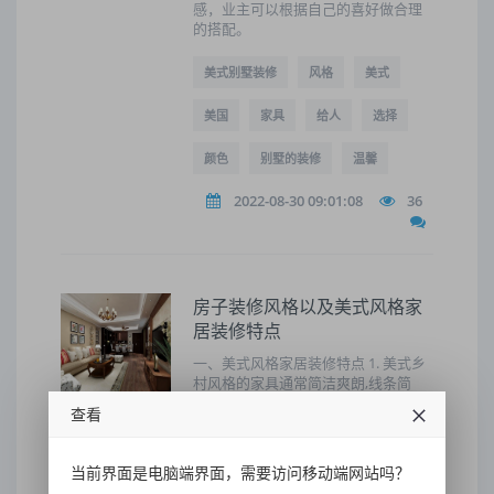
感，业主可以根据自己的喜好做合理
的搭配。
美式别墅装修
风格
美式
美国
家具
给人
选择
颜色
别墅的装修
温馨
2022-08-30 09:01:08
36
房子装修风格以及美式风格家
居装修特点
一、美式风格家居装修特点 1. 美式乡
村风格的家具通常简洁爽朗,线条简
单、体积粗犷,其选材也十分广泛:实
查看
木、印花布、手工纺织的尼料、麻织
物以及自然裁切的石材。2. 美式乡村
风格的家具通常简洁爽朗,线条简单、
当前界面是电脑端界面，需要访问移动端网站吗？
体积粗犷,其选材也十分广泛:实木、印