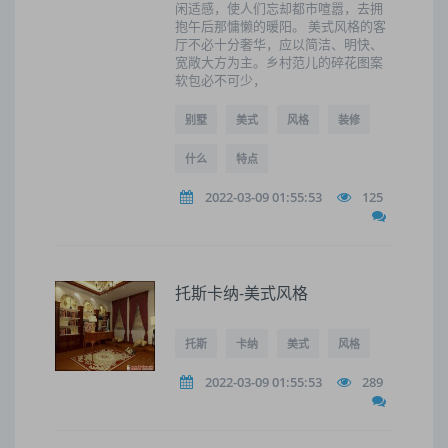
闲适感，使人们忘却都市喧嚣，去拥
抱午后那慵懒的暖阳。 美式风格的客
厅不必十分奢华，应以简洁、明快、
宽敞大方为主。乡村范儿的碎花图案
软包必不可少，
别墅
美式
风格
装修
什么
特点
2022-03-09 01:55:53
125
托斯卡纳-美式风格
托斯
卡纳
美式
风格
2022-03-09 01:55:53
289