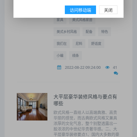
花布、手工纺织的尼料、麻织物以及
自然裁切的石材。
访问移动端
关闭
家具
美式风格家居
美式乡村风格
配备
特色
我们在
尼料
舒适度
小编
线条
2022-08-22 09:24:00
41
大平层豪华装修风格与要点有
哪些
欧式风格一直给人以高端典雅、高贵
华丽的感觉，而古典欧式风格又兼具
浓厚的文化气息，整个别墅透露出一
股浓浓的中世纪华贵奢华感。二、大
平层豪华装修要点1、国内大多数的豪