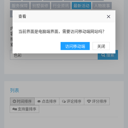
服务保障
别墅装修
行业资讯
最新活动
人物故事
最新动态
别墅设计案例
查看
内
当前界面是电脑端界面，需要访问移动端网站吗？
容
搜
索
访问移动端
关闭
搜索
列表
时间排序
点击排序
评论排序
评分排序
支持量排序