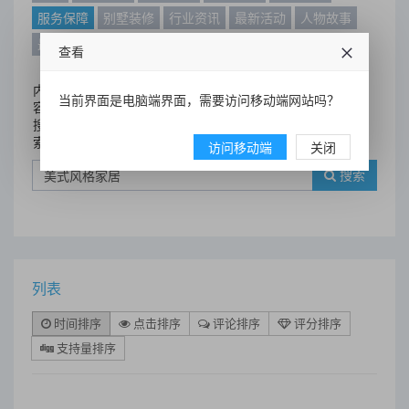
服务保障
别墅装修
行业资讯
最新活动
人物故事
最新动态
别墅设计案例
查看
内
当前界面是电脑端界面，需要访问移动端网站吗？
容
搜
索
访问移动端
关闭
搜索
列表
时间排序
点击排序
评论排序
评分排序
支持量排序