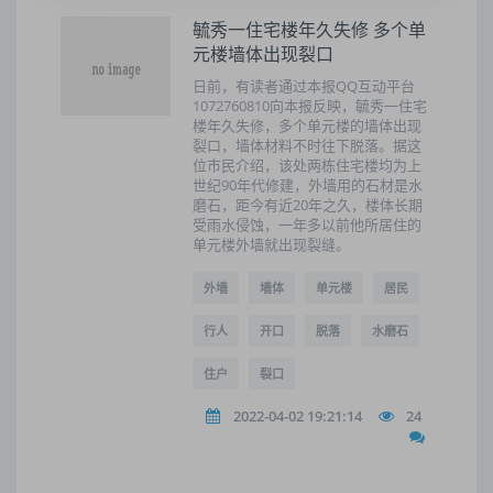
毓秀一住宅楼年久失修 多个单
元楼墙体出现裂口
日前，有读者通过本报QQ互动平台
1072760810向本报反映，毓秀一住宅
楼年久失修，多个单元楼的墙体出现
裂口，墙体材料不时往下脱落。据这
位市民介绍，该处两栋住宅楼均为上
世纪90年代修建，外墙用的石材是水
磨石，距今有近20年之久，楼体长期
受雨水侵蚀，一年多以前他所居住的
单元楼外墙就出现裂缝。
外墙
墙体
单元楼
居民
行人
开口
脱落
水磨石
住户
裂口
2022-04-02 19:21:14
24