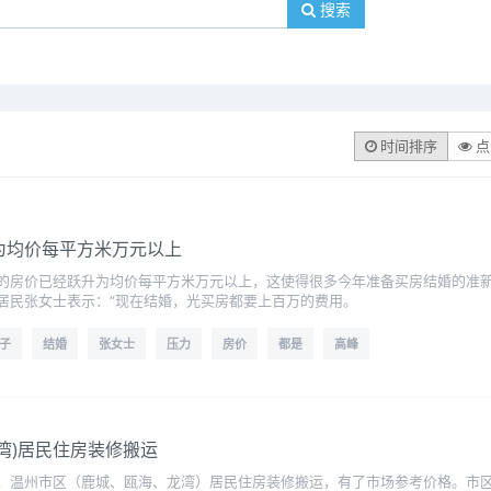
搜索
时间排序
点
为均价每平方米万元以上
的房价已经跃升为均价每平方米万元以上，这使得很多今年准备买房结婚的准
居民张女士表示：“现在结婚，光买房都要上百万的费用。
子
结婚
张女士
压力
房价
都是
高峰
湾)居民住房装修搬运
，温州市区（鹿城、瓯海、龙湾）居民住房装修搬运，有了市场参考价格。市