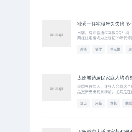
毓秀一住宅楼年久失修 多
日前，有读者通过本报QQ互动平
两栋住宅楼均为上世纪90年代
外墙
墙体
单元楼
居
太原城镇居民家庭人均消费
秋季气候怡人，许多人会将这个
品更新支出明显增加。尤其是在
支出
用品
增长
数据
汉阳鹦鹉大道邬家巷42号