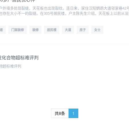
户外墙多处现裂缝，天花板也出现裂纹。连日来，家住汉阳鹦鹉大道邬家巷42号
存在大小不一的裂缝。在305号居民楼，户主陈先生介绍，天花板上以前从没裂
者
门面装修
装修
居民楼
大道
房子
女士
发化合物超标难评判
物超标难评判
共8条
1