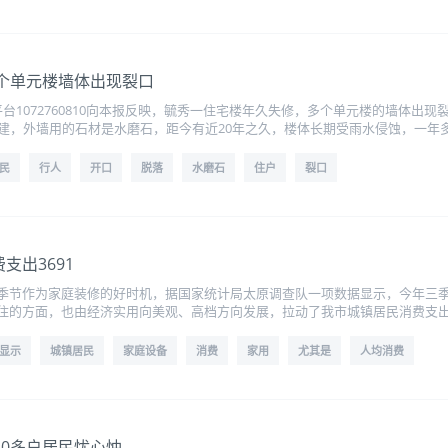
个单元楼墙体出现裂口
台1072760810向本报反映，毓秀一住宅楼年久失修，多个单元楼的墙体出
修建，外墙用的石材是水磨石，距今有近20年之久，楼体长期受雨水侵蚀，一年
民
行人
开口
脱落
水磨石
住户
裂口
支出3691
季节作为家庭装修的好时机，据国家统计局太原调查队一项数据显示，今年三
住的方面，也由经济实用向美观、高档方向发展，拉动了我市城镇居民消费支
显示
城镇居民
家庭设备
消费
家用
尤其是
人均消费
40多户居民忧心忡