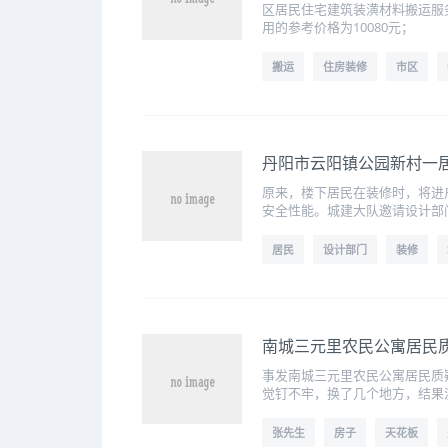
区居民住宅建筑装潢材料搬运服
用的参考价格为10080元；
搬运
住房装修
市区
丹阳市云阳镇公园新村一居
原来，楼下居民在装修时，将进
安全性能。城建大队邀请设计部
居民
设计部门
装修
南城三元里农民公寓居民
事发南城三元里农民公寓居民质疑
觉钉不牢，换了几个地方，结果
张先生
房子
天花板