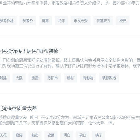
务业平均劳动力水平来测算，市发改委相关负责人介绍说，以一套20层120平
参考价格
参考价
测算
龙湾
市发改委
供需双方
楼梯
民投诉楼下居民“野蛮装修”
户门右侧的厨房和壁橱处墙体敲掉，楼上居民认为会对房屋安全结构有影响，
门对现场施工情况进行了解释，确认装修户拆除的部分墙体不是承重墙体，现
城建
大队
房屋
丹阳市
新村
有影响
装修改造
质疑楼盘质量太差
楼盘质量太差 昨日下午2时30分左右，南城三元里农民公寓C座702的张先
没想到敲了几下，天花板竟然敲出碗口大的窟窿，让他大吃一惊。
天花
窟窿
敲出
农民
明白
碗口
换了