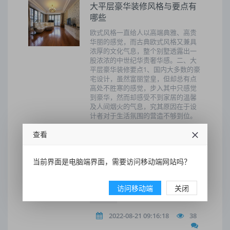
大平层豪华装修风格与要点有
哪些
欧式风格一直给人以高端典雅、高贵
华丽的感觉，而古典欧式风格又兼具
浓厚的文化气息，整个别墅透露出一
股浓浓的中世纪华贵奢华感。二、大
平层豪华装修要点1、国内大多数的豪
宅设计，虽然富丽堂皇，但却总有点
高处不胜寒的感觉，步入其中只感觉
到豪华，然而却感受不到家居的温馨
及人间烟火的气息，究其原因在于设
计者对于生活氛围的营造不够到位。
查看
家具
大平层
豪华装修
美式
设计
感觉
当前界面是电脑端界面，需要访问移动端网站吗？
豪宅设计
华丽
给人
访问移动端
关闭
有很多
2022-08-21 09:16:18
38