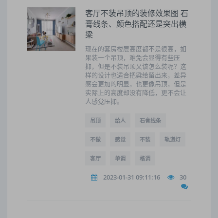
客厅不装吊顶的装修效果图 石
膏线条、颜色搭配还是突出横
梁
现在的套房楼层高度都不是很高，如
果装一个吊顶，难免会显得有些压
抑，但是不装吊顶又该怎么装呢？这
样的设计也适合把粱给留出来，差异
感会更加的明显，也更像吊顶，但是
实际上的高度却没有降低，更不会让
人感觉压抑。
吊顶
给人
石膏线条
不做
感觉
不装
轨道灯
客厅
单调
格调
2023-01-31 09:11:16
30