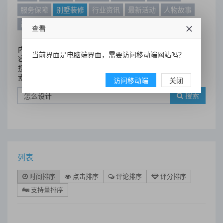
服务保障
别墅装修
行业资讯
最新活动
人物故事
最新动态
别墅设计案例
查看
内
当前界面是电脑端界面，需要访问移动端网站吗？
容
搜
索
访问移动端
关闭
搜索
列表
时间排序
点击排序
评论排序
评分排序
支持量排序