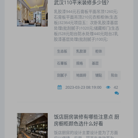
武汉110平米装修多少钱?
乳胶漆944元石膏板平面吊顶1260元;
石膏板平面吊顶210元衣柜柜体(生态
板)32364元项目五：次卧乳胶漆基层
处理(批刮腻子)1020元;储藏柜门(生态
板)528元阳台防水处理440元阳台2乳
胶漆基层处理(批刮腻子)100元;
生态板
乳胶漆
柜体
石膏板
规格
基层
刮腻子
地面砖
铺贴
阳台
2023-03-23 08:19:00
42
饭店厨房装修有哪些注意点 厨
房橱柜颜色选什么好看
饭店厨房的设计主要设计是为了方面