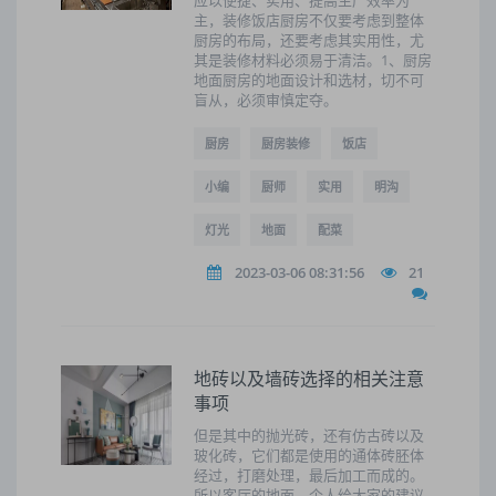
应以便捷、实用、提高生产效率为
主，装修饭店厨房不仅要考虑到整体
厨房的布局，还要考虑其实用性，尤
其是装修材料必须易于清洁。1、厨房
地面厨房的地面设计和选材，切不可
盲从，必须审慎定夺。
厨房
厨房装修
饭店
小编
厨师
实用
明沟
灯光
地面
配菜
2023-03-06 08:31:56
21
地砖以及墙砖选择的相关注意
事项
但是其中的抛光砖，还有仿古砖以及
玻化砖，它们都是使用的通体砖胚体
经过，打磨处理，最后加工而成的。
所以客厅的地面，个人给大家的建议