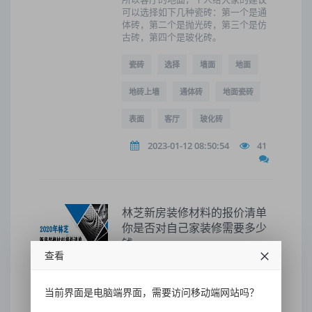
可以选择如下几种瓷砖：第一个是通
体砖，第二个是抛光砖，第三个是仿
古砖，第四个是玻化砖。
瓷砖
选择
墙面
地面
地砖上墙
通体砖
地面瓷砖
表面
客厅
玻化砖
2023-01-12 08:50:54
41
林芝新房装修材料的报价清单
你是否对自己家装修需要多少
钱
查看
厨房五金：含各种拉篮、碗栏、置物
架、挂件等，一般300-2000元，收纳
很有用，这项不要省，后期再装很麻
当前界面是电脑端界面，需要访问移动端网站吗？
烦。01 地面篇 大体地面面积=套内面