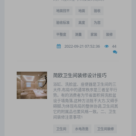
地面找平
地面
验收
验收标准
高度
为您
平整度
测量
家装
装修
2022-09-21 07:52:36
44
简欧卫生间装修设计技巧
浴缸、洗脸盆、座便器是卫生间的三
大件,布局中的通常秩序是三者呈平行
势。有的消费者为节省面积将洗脸盆
设于墙角落,这种方法既不大方,又碍手
碍脚,为体现布局的整体协调,卫生间其
它的附属品也要风格一致。二、卫生
间装修注意事项1
卫生间
水电改造
卫生间装修