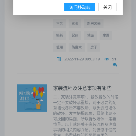
积*0.9为实际使用面积(不含阳台) 强化
地板：低端45-90元/平方，中端100-
访问移动端
关闭
150/平方，稍好的200-300/平方。
不含
五金
新房装修
损耗
起码
地面
摩恩
低端
防腐木
房子
2022-11-29 09:03:19
51
家装流程及注意事项有哪些
二、家装注意事项1、拆改拆改的时候
一定不要破坏承重墙，对于必要的配
重墙也尽量不要改动，以免造成墙体
的破坏，发生坍塌现象，最终出现不
可挽回的局面，所以拆改墙体一定要
慎重。以上就是关于家装流程及注意
事项的相关内容介绍，对装修不懂的
业主，多看装修知识是很有用的。