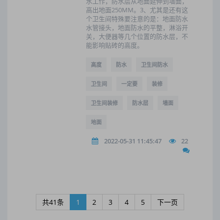
水工作，防水层从地面延伸到墙面，
高出地面250MM。3、尤其是还有这
个卫生间特殊要注意的是：地面防水
水管接头，地面防水的平整，淋浴开
关，大便器等几个位置的防水层，不
能影响贴砖的高度。
高度
防水
卫生间防水
卫生间
一定要
装修
卫生间装修
防水层
墙面
地面
2022-05-31 11:45:47
22
共41条
1
2
3
4
5
下一页