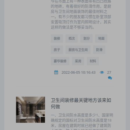
今在市面上有一种表面带有凹凸纹路
的地砖，有着很好的防滑作用，是厨
房与卫生间地面装饰的最佳材料之
一。有不少的朋友都习惯在卧室顶部
安置吸顶灯作为室内照明设计，其实
这样的做法是不够妥当的。
装修
档次
划分
地面
房子
厨房与卫生间
防滑
豪华装修
采用
材料
2022-06-05 10:16:43
27
卫生间装修最关键地方该来如
何做
一、卫生间防水高度是多少1、国家明
确规定的国标对卫生间防水高度是18
米，房屋在建筑时就已经做了建筑防