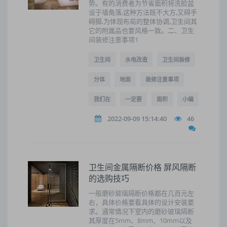
势。有的消费者为节省面积将洗脸盆
设于墙角落,这种方法既不大方,又碍手
碍脚,为体现布局的整体协调,卫生间其
它的附属品也要风格一致。二、卫生
间装修注意事项1
卫生间
水电改造
卫生间装修
分体
地面
装修注意事项
我们在
一定要
面积
小编
2022-09-09 15:14:40
46
卫生间金属隔断价格 屏风隔断
的选购技巧
一般磨砂玻璃隔断价格都在几百元左
右，具体价格要看具体的设计安装要
求。通常情况下室内的磨砂玻璃隔断
其厚度在5mm、8mm、10mm以及