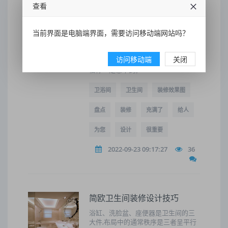
查看
最新卫浴间装修效果图盘点三：卫生
间的设计风格，给人一种清新干爽的
感觉。最新卫浴间装修效果图盘点
当前界面是电脑端界面，需要访问移动端网站吗？
三：卫生间的设计风格，给人一种清
新干爽的感觉。最新卫浴间装修效果
图盘点八：在卫生间里面打造出一个
访问移动端
关闭
极具故事情节的空间，这样的设计相
信你一定想不到。
卫浴间
卫生间
装修效果图
盘点
装修
充满了
给人
为您
设计
很重要
2022-09-23 09:17:27
36
简欧卫生间装修设计技巧
浴缸、洗脸盆、座便器是卫生间的三
大件,布局中的通常秩序是三者呈平行