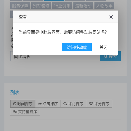
服务保障
别墅装修
行业资讯
最新活动
人物故事
最新动态
别墅设计案例
查看
内
当前界面是电脑端界面，需要访问移动端网站吗？
容
搜
索
访问移动端
关闭
搜索
列表
时间排序
点击排序
评论排序
评分排序
支持量排序