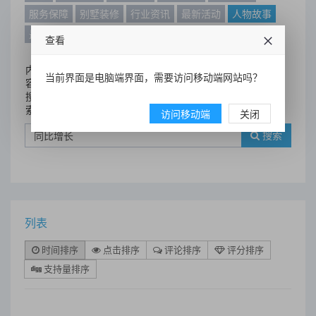
服务保障
别墅装修
行业资讯
最新活动
人物故事
最新动态
别墅设计案例
查看
内
当前界面是电脑端界面，需要访问移动端网站吗？
容
搜
索
访问移动端
关闭
搜索
列表
时间排序
点击排序
评论排序
评分排序
支持量排序