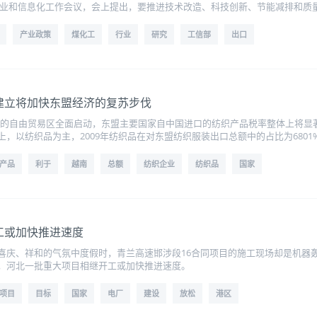
全国工业和信息化工作会议，会上提出，要推进技术改造、科技创新、节能减排和
产业政策
煤化工
行业
研究
工信部
出口
建立将加快东盟经济的复苏步伐
10国的自由贸易区全面启动，东盟主要国家自中国进口的纺织产品税率整体上将
，以纺织品为主，2009年纺织品在对东盟纺织服装出口总额中的占比为6801
产品
利于
越南
总额
纺织企业
纺织品
国家
工或加快推进速度
喜庆、祥和的气氛中度假时，青兰高速邯涉段16合同项目的施工现场却是机器轰
，河北一批重大项目相继开工或加快推进速度。
项目
目标
国家
电厂
建设
放松
港区