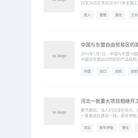
日至26日在京召开2011年
准入
管理
提出
工业
中国与东盟自由贸易区的
2010年1月1日，中国与东盟
中国对东盟出口的纺织产品结构上
中国
出口
纺织
纺织
河北一批重大项目相继开
春节期间，当人们沉浸在欢乐、
一直奋战在建设一线。新年伊始
河北
新年伊始
增长