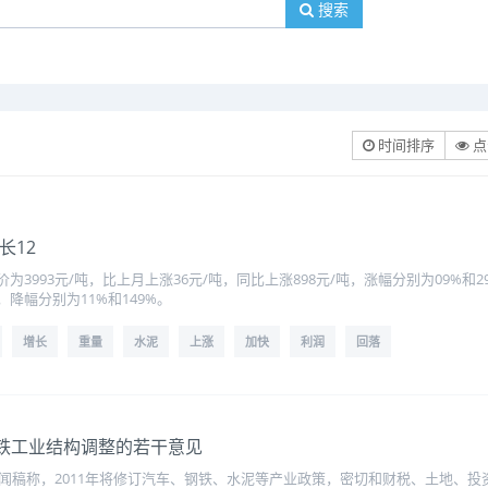
搜索
时间排序
点
长12
3993元/吨，比上月上涨36元/吨，同比上涨898元/吨，涨幅分别为09%和2
，降幅分别为11%和149%。
增长
重量
水泥
上涨
加快
利润
回落
铁工业结构调整的若干意见
新闻稿称，2011年将修订汽车、钢铁、水泥等产业政策，密切和财税、土地、