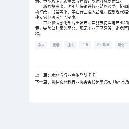
新、节能减排、质量品牌建设，改造升级制造业。
新闻稿指出，明年加快钢铁行业结构调整，协调加
项整改，加强焦化、电石行业准入管理，控制现代煤
建立农业机械准入制度。
工业和信息化部提出发布并实施支持当地产业和信
策，完善公共服务平台，规范工业园区建设，避免盲
移。
准入
管理
提出
工业
产业政策
煤化工
上一篇：
木地板行业宣传陷阱多多
下一篇：
省装修材料行业协会会长赵勇:受房地产市