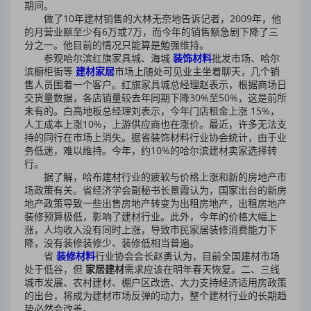
期间。
做了10年建材销售的大林无奈地告诉记者，2009年，他
的月营业额至少有6万或7万，而今年的销售额急剧下降了三
分之一。他目前的情况只能算是勉强维持。
参观哈尔滨红旗家具城、海城
装饰材料
批发市场、哈尔
滨橱柜街等
建材家居
市场上随处可见业主坐着聊天，几个销
售人员围着一个客户。红旗家具城总经理赵表示，根据商场日
交货量数据，各店销量较去年同期下降30%至50%，这是前所
未有的。白高地板总经理刘表示，今年门店租金上涨 15%，
人工成本上涨10%，上游供应商也在涨价。最近，许多无法支
持的同行在市场上消失。据省装饰材料行业协会统计，由于业
务低迷，难以维持。今年，约10%的哈尔滨建材卖家选择转
行。
据了解，哈布建材行业的疲软与价格上涨和新的房地产市
场政策有关。省经济学会副秘书长景霞认为，国家出台的新房
地产政策导致一些出售房地产转变为出租房地产，出租房地产
装修预算极低，影响了建材行业。此外，今年的价格大幅上
涨，人均收入没有同时上涨，导致市民家居装修消费能力下
降，没有装修装修少、装修低相当普遍。
省
装修材料
行业协会会长赵勇认为，目前全国建材市场
处于低谷，但
家居建材
需求应该在明年春天恢复。二、三线
城市发展、农村建材、棚户区改造、大力支持经济适用房政策
的出台，将成为建材市场反弹的动力，整个建材行业的长期趋
势必然会改善。