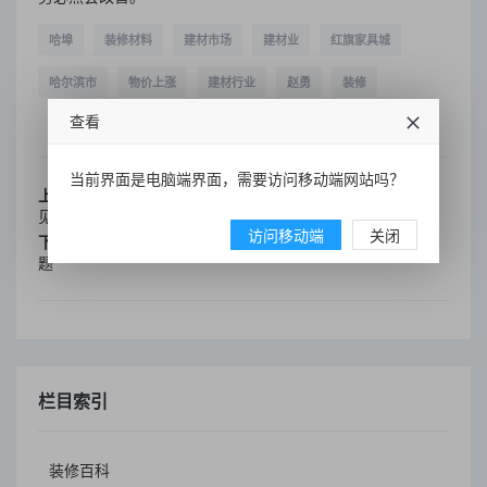
哈埠
装修材料
建材市场
建材业
红旗家具城
哈尔滨市
物价上涨
建材行业
赵勇
装修
查看
当前界面是电脑端界面，需要访问移动端网站吗？
上一篇：
工信部:明年要落实加快钢铁工业结构调整的若干意
见
访问移动端
关闭
下一篇：
装修公司起诉业主拖欠款项 业主反诉工程质量有问
题
栏目索引
装修百科