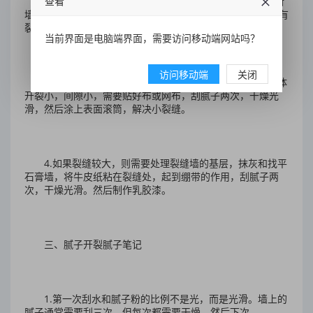
查看
2，以基层处理为例，原墙腻子不耐水腻子，易吸水，新
墙腻子水未完全蒸发，从而降低了新腻子的附着力，涂漆后有
裂缝。这些裂缝的时间也将根据原因而变化。
当前界面是电脑端界面，需要访问移动端网站吗？
访问移动端
关闭
3.不解决腻子问题，不能完全解决这个问题个问题。墙体
开裂小，间隙小，需要贴好布或网布，刮腻子两次，干燥光
滑，然后涂上表面滚筒，解决小裂缝。
4.如果裂缝较大，则需要处理裂缝墙的基层，抹灰和找平
石膏墙，将牛皮纸粘在裂缝处，起到绷带的作用，刮腻子两
次，干燥光滑。然后制作乳胶漆。
三、腻子开裂腻子笔记
1.第一次刮水和腻子粉的比例不是光，而是光滑。墙上的
腻子通常需要刮三次，但每次都需要干燥，然后下次。