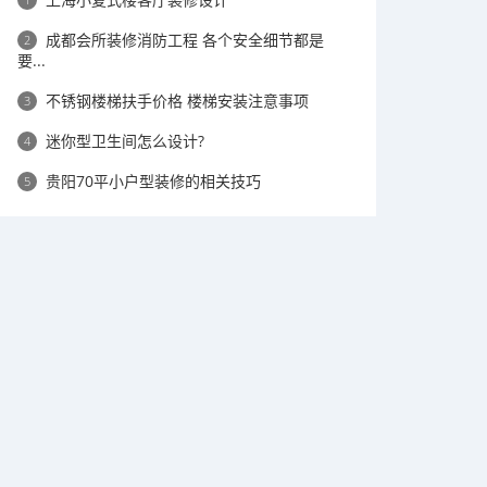
成都会所装修消防工程 各个安全细节都是
2
要...
不锈钢楼梯扶手价格 楼梯安装注意事项
3
迷你型卫生间怎么设计?
4
贵阳70平小户型装修的相关技巧
5