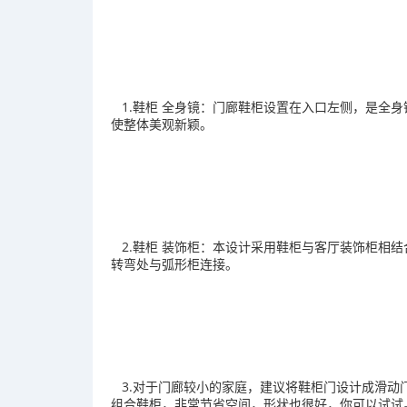
1.鞋柜 全身镜：门廊鞋柜设置在入口左侧，是全
使整体美观新颖。
2.鞋柜 装饰柜：本设计采用鞋柜与客厅装饰柜相
转弯处与弧形柜连接。
3.对于门廊较小的家庭，建议将鞋柜门设计成滑动
组合鞋柜，非常节省空间，形状也很好，你可以试试