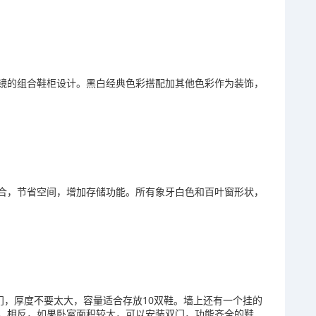
身镜的组合鞋柜设计。黑白经典色彩搭配加其他色彩作为装饰，
结合，节省空间，增加存储功能。所有象牙白色和百叶窗形状，
门，厚度不要太大，容量适合存放10双鞋。墙上还有一个挂的
。相反，如果卧室面积较大，可以安装双门，功能齐全的鞋