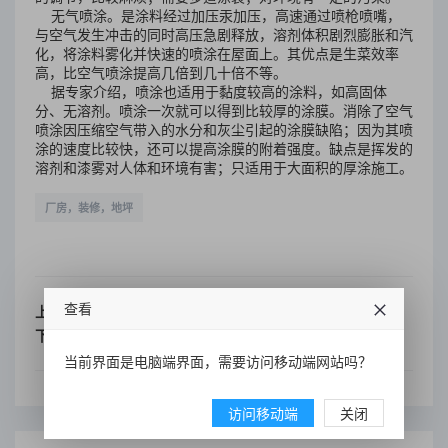
无气喷涂。是涂料经过加压汞加压，高速通过喷枪喷嘴，
与空气发生冲击的同时高压急剧释放，溶剂体积剧烈膨胀和汽
化，将涂料雾化并快速的喷涂在屋面上。其优点是生菜效率
高，比空气喷涂提高几倍到几十倍不等。
据专家介绍，喷涂也适用于黏度较高的涂料，如高固体
分、无溶剂。喷涂一次就可以得到比较厚的涂膜。消除了空气
喷涂因压缩空气带入的水分和灰尘引起的涂膜缺陷；因为其喷
涂的速度比较快，还可以提高涂膜的附着强度。缺点是挥发的
溶剂和漆雾对人体和环境有害；只适用于大面积的厚涂施工。
厂房，装修，地坪
查看
上一篇：
室内装修色彩应谨慎使用
下一篇：
家居装修有遗憾？ 专家教你9大招个个击破
当前界面是电脑端界面，需要访问移动端网站吗？
访问移动端
关闭