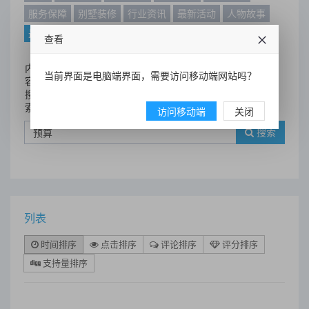
服务保障
别墅装修
行业资讯
最新活动
人物故事
最新动态
别墅设计案例
查看
内
当前界面是电脑端界面，需要访问移动端网站吗？
容
搜
索
访问移动端
关闭
搜索
列表
时间排序
点击排序
评论排序
评分排序
支持量排序