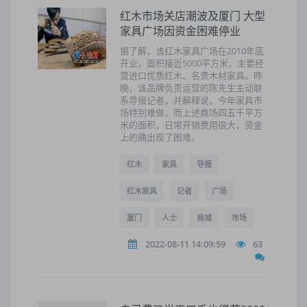
红木市场关店潮波及厦门 大型
家具广场因资金困难停业
据了解，该红木家具广场在2010年底
开业，面积接近5000平方米，主要经
营进口优质红木、名贵木材家具。昨
晚，该品牌负责运营的陈先生主动联
系导报记者，并解释说，今年家具市
场特别难做，而上述商场四五千平方
米的面积，日常开销费用很大，资金
上的确出现了困难。
红木
家具
导报
红木家具
记者
广场
厦门
人士
商城
市场
2022-08-11 14:09:59
63