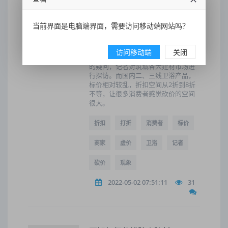
卫浴市场折扣多 在银隆建材城
几家卫浴卖场中发现不少标价
当前界面是电脑端界面，需要访问移动端网站吗？
近期，有读者反映，目前贵阳家装、
建材市场标价与成交价相距甚远，普
遍存在的高标价、低折扣“明码虚价”现
访问移动端
关闭
象成了行业内的“潜规则”。针对消费者
的疑问，记者对筑城各大建材市场进
行探访。而国内二、三线卫浴产品，
标价相对较乱，折扣空间从2折到8折
不等，让很多消费者感觉砍价的空间
很大。
折扣
打折
消费者
标价
商家
虚价
卫浴
记者
砍价
现象
2022-05-02 07:51:11
31