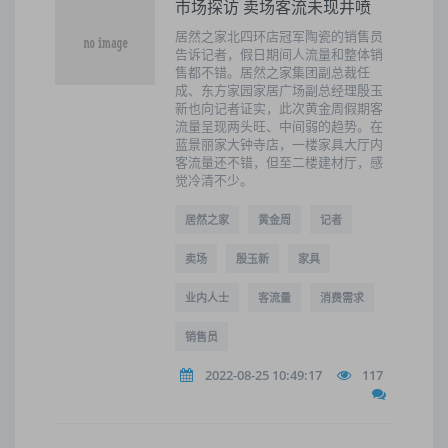
市场探访 卖场客流未现井喷
居然之家北四环店冠军陶瓷的销售员
告诉记者，假日期间人流量和整体销
售都不错。居然之家集团副总裁任
成、东方家园家居广场副总经理殷玉
新也向记者证实，此次黄金周假期客
流量呈现两头旺、中间弱的趋势。在
蓝景丽家大钟寺店，一楼家具大厅内
客流量还不错，但至二楼建材厅，感
觉冷清不少。
居然之家
黄金周
记者
卖场
殷玉新
家具
业内人士
客流量
消费需求
销售员
2022-08-25 10:49:17
117