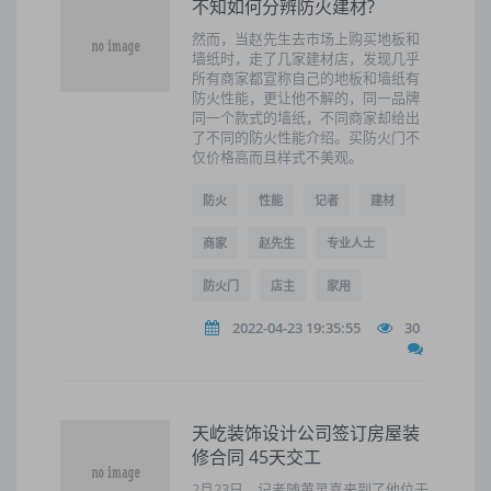
不知如何分辨防火建材?
然而，当赵先生去市场上购买地板和
墙纸时，走了几家建材店，发现几乎
所有商家都宣称自己的地板和墙纸有
防火性能，更让他不解的，同一品牌
同一个款式的墙纸，不同商家却给出
了不同的防火性能介绍。买防火门不
仅价格高而且样式不美观。
防火
性能
记者
建材
商家
赵先生
专业人士
防火门
店主
家用
2022-04-23 19:35:55
30
天屹装饰设计公司签订房屋装
修合同 45天交工
2月23日，记者随黄灵喜来到了他位于