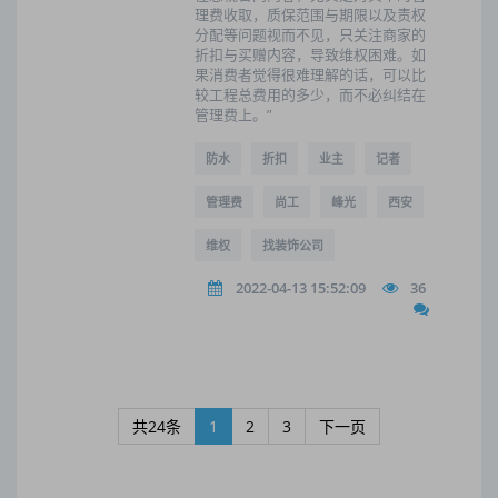
理费收取，质保范围与期限以及责权
分配等问题视而不见，只关注商家的
折扣与买赠内容，导致维权困难。如
果消费者觉得很难理解的话，可以比
较工程总费用的多少，而不必纠结在
管理费上。”
防水
折扣
业主
记者
管理费
尚工
峰光
西安
维权
找装饰公司
2022-04-13 15:52:09
36
共24条
1
2
3
下一页