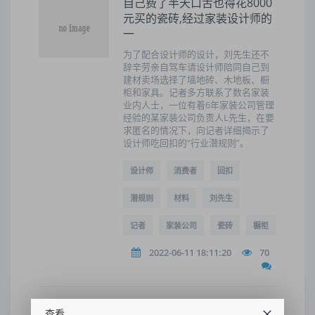
自己费了半天口舌也得花8000
元买的瓷砖,经过家装设计师的
一
为了配合设计师的设计，刘先生还不
辞辛劳亲自驾车请设计师陪同自己到
建材卖场选择了墙地砖、木地板、橱
柜和家具。记者多方联系了数名家装
业内人士，一位有着6年家装公司管理
经验的某家装公司负责人L先生，在要
求匿名的情况下，向记者详细揭示了
设计师吃回扣的“行业潜规则”。
设计师
消费者
回扣
潜规则
材料
刘先生
记者
家装公司
瓷砖
橱柜
2022-06-11 18:11:20
70
查看