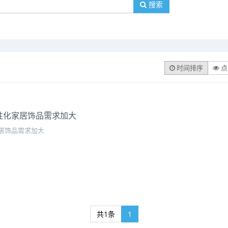
搜索
时间排序
点
性化家居饰品需求加大
居饰品需求加大
共1条
1