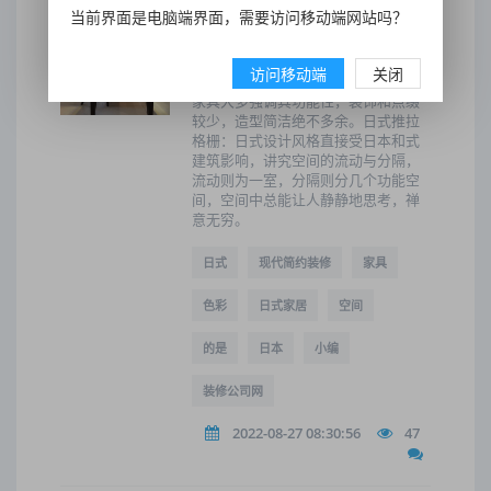
当前界面是电脑端界面，需要访问移动端网站吗？
日式现代简约装修技巧有哪些?
天然朴素的整体家居色调，可以打造
访问移动端
关闭
出淡雅、幽静自然的家居装修环境。
家具大多强调其功能性，装饰和点缀
较少，造型简洁绝不多余。日式推拉
格栅：日式设计风格直接受日本和式
建筑影响，讲究空间的流动与分隔，
流动则为一室，分隔则分几个功能空
间，空间中总能让人静静地思考，禅
意无穷。
日式
现代简约装修
家具
色彩
日式家居
空间
的是
日本
小编
装修公司网
2022-08-27 08:30:56
47