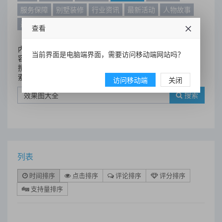
服务保障
别墅装修
行业资讯
最新活动
人物故事
最新动态
别墅设计案例
查看
内
当前界面是电脑端界面，需要访问移动端网站吗？
容
搜
索
访问移动端
关闭
搜索
列表
时间排序
点击排序
评论排序
评分排序
支持量排序