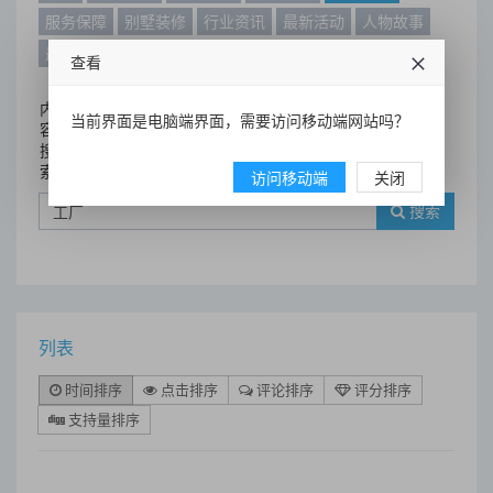
服务保障
别墅装修
行业资讯
最新活动
人物故事
最新动态
别墅设计案例
查看
内
当前界面是电脑端界面，需要访问移动端网站吗？
容
搜
索
访问移动端
关闭
搜索
列表
时间排序
点击排序
评论排序
评分排序
支持量排序