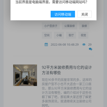
当前界面是电脑端界面，需要访问移动端网站吗？
桌不显笨重,线条纤细,小户型里选择这
样的家具不会让家里显得拥挤笨重。
访问移动端
关闭
墙面
房子
生活
小户型房子
公寓装修
装修
空间
小编
客厅
视觉
2022-06-08 10:48:29
29
92平方米装修费用与它的设计
方法有哪些
现在90多平的房屋非常的多，这样的
房屋户型不小也不大适合一家三口居
住，那么92平方米装修费用与它的设
计方法有哪些，编的介绍对于这些也
都了解了吧，那如果大家还想了解更
多装饰资讯，就请继续关注装修公司
网吧。