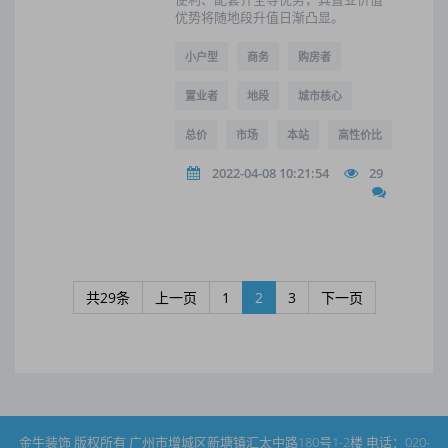
优势将随地段升值日渐凸显。
小户型
商务
购房者
置业者
地段
城市核心
总价
市场
本站
高性价比
2022-04-08 10:21:54
29
共29条
上一页
1
2
3
下一页
金牛装饰 版权所有 广州市增城区新塘镇汇太中路180号1-2楼 电话：020-