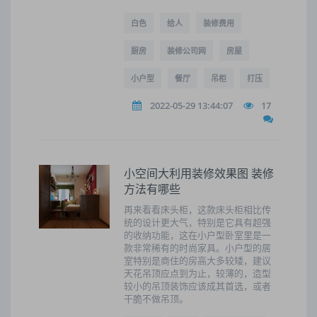
白色
给人
装修费用
厨房
装修公司网
房屋
小户型
餐厅
吊柜
打压
2022-05-29 13:44:07
17
小空间大利用装修效果图 装修
方法有哪些
再来看看床头柜，这款床头柜相比传
统的设计更大气，特别是它具有超强
的收纳功能，这在小户型卧室里是一
款非常稀有的时尚家具。小户型的居
室特别是商住的房高大多较矮，建议
天花吊顶应点到为止，较薄的，造型
较小的吊顶装饰应该成其首选，或者
干脆不做吊顶。