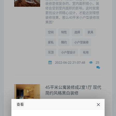
装修是很复杂的，室内面积很小，装
修会受到室内面积的影响，这时就需
要找设计师精心设计，才能达到理想
装修效果，那么40平米小户型装修效
果图?
空间
特性
选择
家具
家私
精约
小户型装修
吊顶
小户型设计
有用
2022-06-22 21:07:48
25
45平米公寓装修成2室1厅 现代
简约风格黑白装修
3、客厅后的白色小架子与墙面颜色一
查看
样,有的时候看起来若有似无,藤蔓绿叶
垂悬下来很有空气感,小小的沙发,一个
人躺着慵懒刚刚好。8、简易的木制小