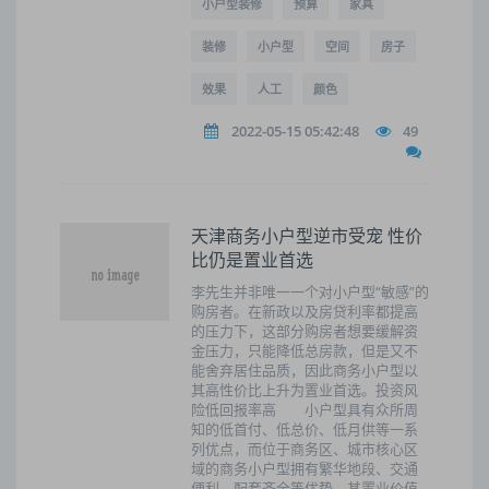
小户型装修
预算
家具
装修
小户型
空间
房子
效果
人工
颜色
2022-05-15 05:42:48
49
天津商务小户型逆市受宠 性价
比仍是置业首选
李先生并非唯一一个对小户型“敏感”的
购房者。在新政以及房贷利率都提高
的压力下，这部分购房者想要缓解资
金压力，只能降低总房款，但是又不
能舍弃居住品质，因此商务小户型以
其高性价比上升为置业首选。投资风
险低回报率高 小户型具有众所周
知的低首付、低总价、低月供等一系
列优点，而位于商务区、城市核心区
域的商务小户型拥有繁华地段、交通
便利、配套齐全等优势，其置业价值