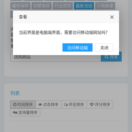
服务保障
别墅装修
行业资讯
最新活动
人物故事
最新动态
别墅设计案例
查看
内
当前界面是电脑端界面，需要访问移动端网站吗？
容
搜
索
访问移动端
关闭
搜索
列表
时间排序
点击排序
评论排序
评分排序
支持量排序