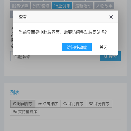
服务保障
别墅装修
行业资讯
最新活动
人物故事
最新动态
别墅设计案例
查看
内
当前界面是电脑端界面，需要访问移动端网站吗？
容
搜
索
访问移动端
关闭
搜索
列表
时间排序
点击排序
评论排序
评分排序
支持量排序