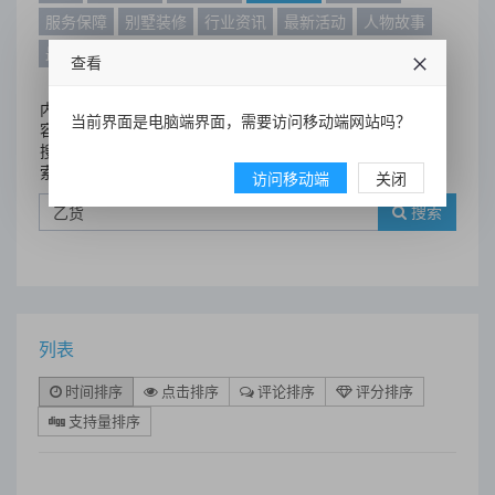
服务保障
别墅装修
行业资讯
最新活动
人物故事
最新动态
别墅设计案例
查看
内
当前界面是电脑端界面，需要访问移动端网站吗？
容
搜
索
访问移动端
关闭
搜索
列表
时间排序
点击排序
评论排序
评分排序
支持量排序