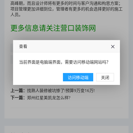
高峰期，而且设计师将有更多的时间与客户沟通和构思方案；
项目管理更加详细到位，管理者有更多的机会选择更好的施工
人员。
更多信息请关注营口装饰网
查看
水路
装修
放假
防水
人工
人工费
做一次
做个
设计师
做了
当前界面是电脑端界面，需要访问移动端网站吗？
访问移动端
关闭
上一篇：
找熟人装修被坑惨了!预算9万变16万!
下一篇：
郑州红星美凯龙怎么样?