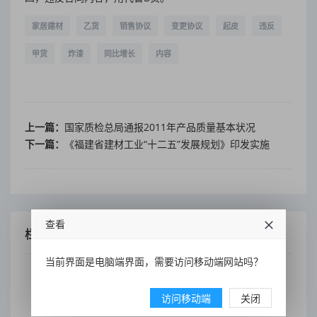
家居建材
乙货
销售协议
变更协议
起皮
违反
甲货
炸漆
同比增长
内容
上一篇：
国家质检总局通报2011年产品质量基本状况
下一篇：
《福建省建材工业“十二五”发展规划》印发实施
查看
栏目索引
当前界面是电脑端界面，需要访问移动端网站吗？
装修百科
访问移动端
关闭
居家风水