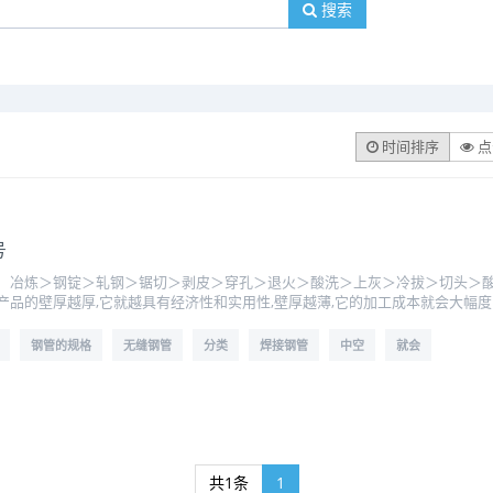
搜索
时间排序
点
号
 冶炼＞钢锭＞轧钢＞锯切＞剥皮＞穿孔＞退火＞酸洗＞上灰＞冷拔＞切头
品的壁厚越厚,它就越具有经济性和实用性,壁厚越薄,它的加工成本就会大幅
钢管的规格
无缝钢管
分类
焊接钢管
中空
就会
共1条
1