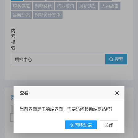
服务保障
别墅装修
行业资讯
最新活动
人物故事
最新动态
别墅设计案例
内
容
搜
索
搜索
查看
列表
当前界面是电脑端界面，需要访问移动端网站吗？
时间排序
点击排序
评论排序
评分排序
支持量排序
访问移动端
关闭