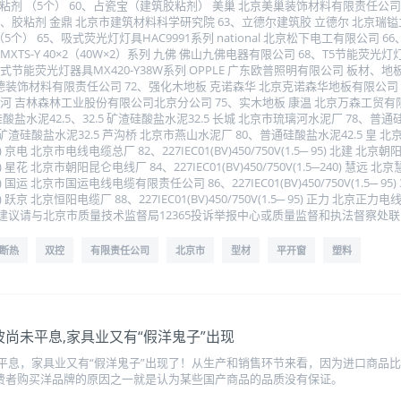
剂 （5个） 60、占瓷宝（建筑胶粘剂） 美巢 北京美巢装饰材料有限责任公司 
、胶粘剂 金鼎 北京市建筑材料科学研究院 63、立德尔建筑胶 立德尔 北京瑞镒
） 65、吸式荧光灯灯具HAC9991系列 national 北京松下电工有限公司 66、吸
TS-Y 40×2（40W×2）系列 九佛 佛山九佛电器有限公司 68、T5节能荧光灯灯具系
节能荧光灯器具MX420-Y38W系列 OPPLE 广东欧普照明有限公司 板材、地
欧德装饰材料有限责任公司 72、强化木地板 克诺森华 北京克诺森华地板有限公司
河 吉林森林工业股份有限公司北京分公司 75、实木地板 康温 北京万森工贸有限公
硅酸盐水泥42.5、32.5 矿渣硅酸盐水泥32.5 长城 北京市琉璃河水泥厂 78、普
5 矿渣硅酸盐水泥32.5 芦沟桥 北京市燕山水泥厂 80、普通硅酸盐水泥42.5 皇
.5─185) 京电 北京市电线电缆总厂 82、227IEC01(BV)450/750V(1.5─ 95) 北
.5─185) 星花 北京市朝阳昆仑电线厂 84、227IEC01(BV)450/750V(1.5─240) 
.5─240) 国运 北京市国运电线电缆有限责任公司 86、227IEC01(BV)450/750V(1.5
1.5─300) 跃京 北京恒阳电缆厂 88、227IEC01(BV)450/750V(1.5─ 95
建议请与北京市质量技术监督局12365投诉举报中心或质量监督和执法督察处
断热
双控
有限责任公司
北京市
型材
平开窗
塑料
尚未平息,家具业又有“假洋鬼子”出现
平息，家具业又有“假洋鬼子”出现了！从生产和销售环节来看，因为进口商品
消费者购买洋品牌的原因之一就是认为某些国产商品的品质没有保证。