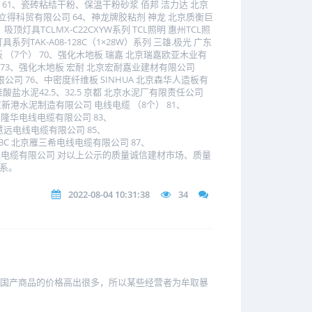
61、瓷砖粘结干粉、保温干粉砂浆 佰邦 洁力达 北京
立得科贸有限公司 64、神龙牌胶粘剂 神龙 北京质衡巨
顶灯具TCLMX-C22CXYW系列 TCL照明 惠州TCL照
列TAK-A08-128C（1×28W）系列 三雄.极光 广东
板 （7个） 70、强化木地板 瑞嘉 北京瑞嘉欧亚木业有
 73、强化木地板 宏耐 北京宏耐嘉业建材有限公司
司 76、中密度纤维板 SINHUA 北京森华人造板有
通硅酸盐水泥42.5、32.5 京都 北京水泥厂有限责任公司
 北京新港水泥制造有限公司 电线电缆 （8个） 81、
建 北京朝阳隆华电线电缆有限公司 83、
慧远 北京慧远电线电缆有限公司 85、
─ 95) 3C 北京雁三希电线电缆有限公司 87、
) 正力 北京正力电线电缆有限公司 对以上公示的质量诚信建材市场、质量
联系。
2022-08-04 10:31:38
34
比国产商品的价格高出很多，所以某些经营者为牟取暴