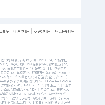
击排序
评论排序
评分排序
支持量排序
 陶 瓷 片 密 封 水 嘴 （9个） 34、单柄单控、
N15） 辉煌水暖HHSN 福建辉煌水暖有限公司 36、
ngxing 北京市建筑五金科研实验厂 38、单柄单控、
限公司 40、单柄双控、双柄双控（DN15） KOHLER
a 台州丰华铜业有限公司 防 盗 安 全 门 产 品 （8
―P 新多 新多集团有限公司 46、FAM―A―P 盼盼 盼
制造有限公司 49、FAM―A―P 星月神 浙江星月门业有
雨虹 北京东方雨虹防水技术股份有限公司 52、建筑防水
新型建筑材料公司 54、建筑防水卷材 （改性沥青类）
司 56、建筑防水卷材 （高分子类） 点牌 北京圣洁
材料有限责任公司 59、JS复合防水涂料 金泥 北京金