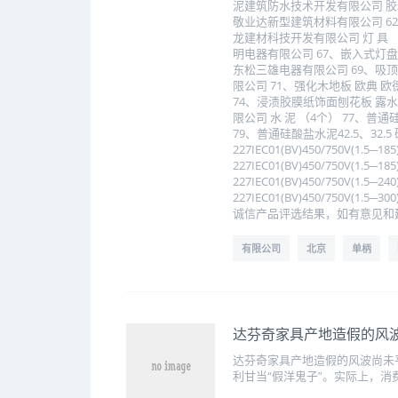
泥建筑防水技术开发有限公司 胶粘
敬业达新型建筑材料有限公司 62
龙建材科技开发有限公司 灯 具 （5个
明电器有限公司 67、嵌入式灯盘MX
东松三雄电器有限公司 69、吸顶式
限公司 71、强化木地板 欧典 
74、浸渍胶膜纸饰面刨花板 露水
限公司 水 泥 （4个） 77、普通
79、普通硅酸盐水泥42.5、32.
227IEC01(BV)450/750V(1
227IEC01(BV)450/750V(1
227IEC01(BV)450/750V(1
227IEC01(BV)450/750V(
诚信产品评选结果，如有意见和
有限公司
北京
单柄
达芬奇家具产地造假的风波
达芬奇家具产地造假的风波尚未
利甘当“假洋鬼子”。实际上，