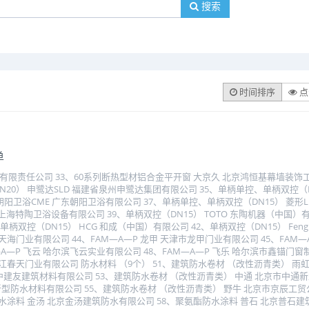
搜索
时间排序
点
单
限责任公司 33、60系列断热型材铝合金平开窗 大京久 北京鸿恒基幕墙装饰工程公司
N20） 申鹭达SLD 福建省泉州申鹭达集团有限公司 35、单柄单控、单柄双控（D
阳卫浴CME 广东朝阳卫浴有限公司 37、单柄单控、单柄双控（DN15） 菱形Li
O 上海特陶卫浴设备有限公司 39、单柄双控（DN15） TOTO 东陶机器（中国）有
双控（DN15） HCG 和成（中国）有限公司 42、单柄双控（DN15） Fenghw
京天海门业有限公司 44、FAM―A―P 龙甲 天津市龙甲门业有限公司 45、FAM―A
A―P 飞云 哈尔滨飞云实业有限公司 48、FAM―A―P 飞乐 哈尔滨市鑫锚门窗
天 浙江春天门业有限公司 防水材料 （9个） 51、建筑防水卷材 （改性沥青类） 
中建友建筑材料有限公司 53、建筑防水卷材 （改性沥青类） 中通 北京市中通
型防水材料有限公司 55、建筑防水卷材 （改性沥青类） 野牛 北京市京辰工贸公
防水涂料 金汤 北京金汤建筑防水有限公司 58、聚氨酯防水涂料 普石 北京普石建筑