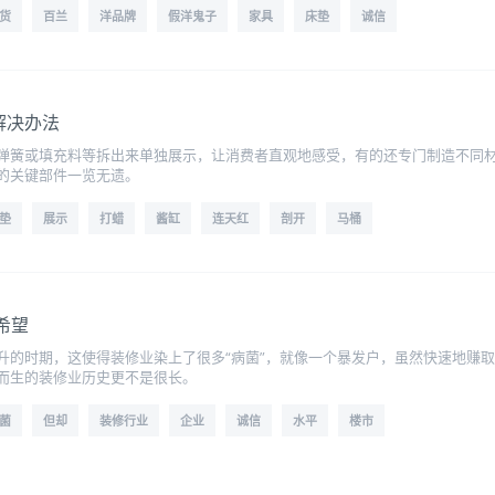
货
百兰
洋品牌
假洋鬼子
家具
床垫
诚信
解决办法
弹簧或填充料等拆出来单独展示，让消费者直观地感受，有的还专门制造不同
的关键部件一览无遗。
垫
展示
打蜡
酱缸
连天红
剖开
马桶
希望
升的时期，这使得装修业染上了很多“病菌”，就像一个暴发户，虽然快速地赚
而生的装修业历史更不是很长。
菌
但却
装修行业
企业
诚信
水平
楼市