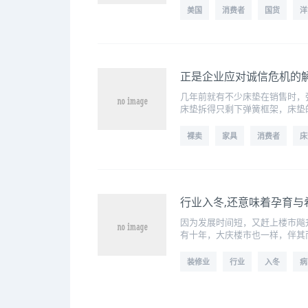
美国
消费者
国货
洋
正是企业应对诚信危机的
几年前就有不少床垫在销售时，
床垫拆得只剩下弹簧框架，床垫
裸卖
家具
消费者
床
行业入冬,还意味着孕育与
因为发展时间短，又赶上楼市飚
有十年，大庆楼市也一样，伴其
装修业
行业
入冬
病