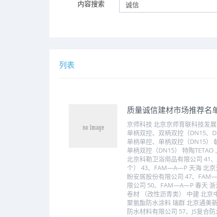
内容搜索
列表
质量诚信建材市场推荐名
京师科技 北京京师育联科技发展有
单柄双控、双柄双控（DN15、D
单柄单控、单柄双控（DN15） 朝
单柄双控（DN15） 特陶TETA
北京科勒卫浴用品有限公司 41、单柄
个） 43、FAM―A―P 天海 北
盼安居股份有限公司 47、FAM―
限公司 50、FAM―A―P 春
卷材 （改性沥青类） 中建 北京
聚氨酯防水涂料 瑞群 北京通美新
防水材料有限公司 57、JS复合