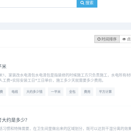
搜索
时间排序
点
平米
米1、家装改水电清包水电清包是指装修的时候施工方只负责施工，水电所有材
，人工费=实际安装工日*工日单价，施工多少天就需要多少费用。
费
电线
大约多少钱
一平米
全包
费用
平方计算
大约是多少?
活习惯和特殊需要，在卫生间里做出来的区域划分，既可以达到干湿分离的效