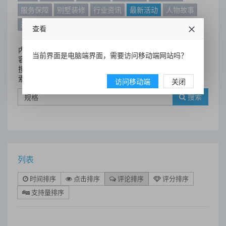
服务保障
别墅装修
行业资讯
最新活动
人物故事
最新动态
别墅设计案例
查看
内
当前界面是电脑端界面，需要访问移动端网站吗？
容
搜
索
访问移动端
关闭
搜索
列表
时间排序
点击排序
评论排序
评分排序
支持量排序