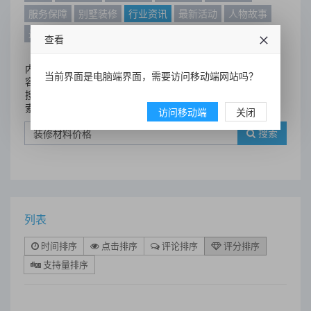
服务保障
别墅装修
行业资讯
最新活动
人物故事
最新动态
别墅设计案例
查看
内
当前界面是电脑端界面，需要访问移动端网站吗？
容
搜
索
访问移动端
关闭
搜索
列表
时间排序
点击排序
评论排序
评分排序
支持量排序