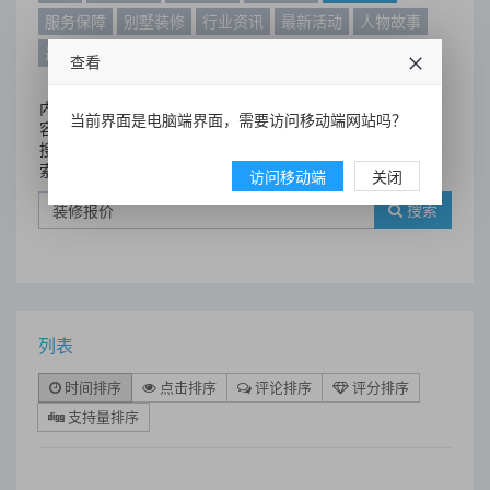
服务保障
别墅装修
行业资讯
最新活动
人物故事
最新动态
别墅设计案例
查看
内
当前界面是电脑端界面，需要访问移动端网站吗？
容
搜
索
访问移动端
关闭
搜索
列表
时间排序
点击排序
评论排序
评分排序
支持量排序