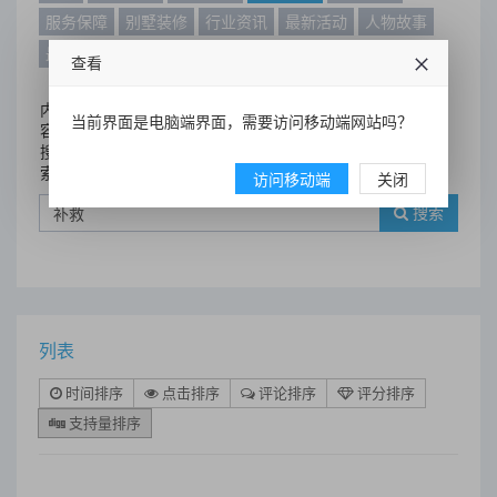
服务保障
别墅装修
行业资讯
最新活动
人物故事
最新动态
别墅设计案例
查看
内
当前界面是电脑端界面，需要访问移动端网站吗？
容
搜
索
访问移动端
关闭
搜索
列表
时间排序
点击排序
评论排序
评分排序
支持量排序